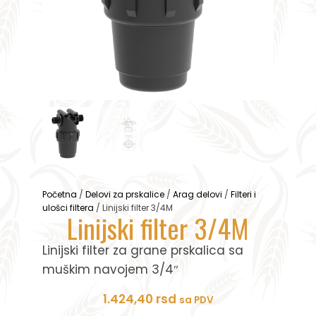
Početna
/
Delovi za prskalice
/
Arag delovi
/
Filteri i
ulošci filtera
/ Linijski filter 3/4M
Linijski filter 3/4M
Linijski filter za grane prskalica sa
muškim navojem 3/4″
1.424,40
rsd
sa PDV